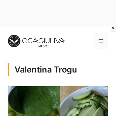
Vai
al
MENU
contenuto
Valentina Trogu