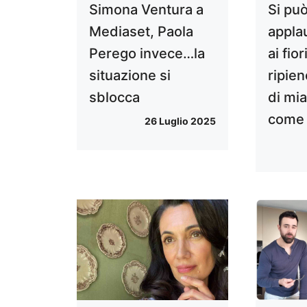
Simona Ventura a
Si pu
Mediaset, Paola
appla
Perego invece…la
ai fio
situazione si
ripien
sblocca
di mi
come l
26 Luglio 2025