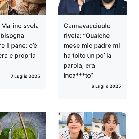
o Marino svela
Cannavacciuolo
bisogna
rivela: “Qualche
e il pane: c’è
mese mio padre mi
era e propria
ha tolto un po’ la
i
parola, era
inca***to”
7 Luglio 2025
6 Luglio 2025