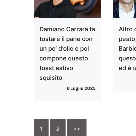
Damiano Carrara fa
Altro 
tostare il pane con
pesto
un po’ d’olio e poi
Barbie
compone questo
quest
toast estivo
ed è 
squisito
6 Luglio 2025
1
2
>>