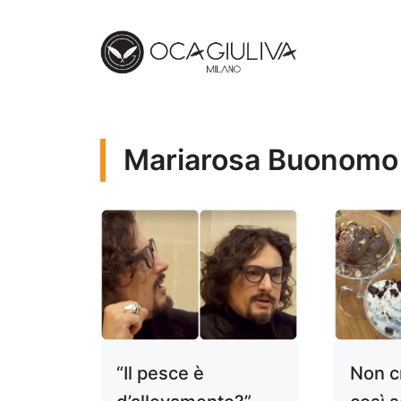
Vai
al
contenuto
Mariarosa Buonomo
“Il pesce è
Non c