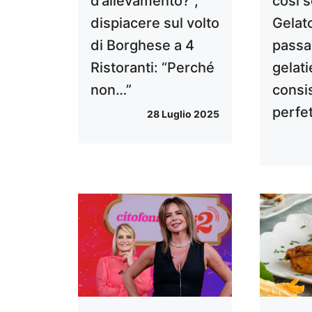
d’allevamento?”,
così 
dispiacere sul volto
Gelato
di Borghese a 4
passa
Ristoranti: “Perché
gelati
non…”
consi
perfe
28 Luglio 2025