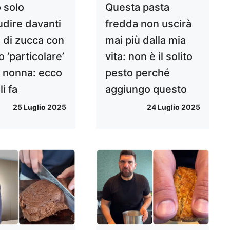
ò solo
Questa pasta
udire davanti
fredda non uscirà
ri di zucca con
mai più dalla mia
o ‘particolare’
vita: non è il solito
a nonna: ecco
pesto perché
i fa
aggiungo questo
25 Luglio 2025
24 Luglio 2025