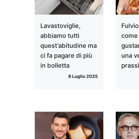
Lavastoviglie,
Fulvi
abbiamo tutti
come 
quest’abitudine ma
gustar
ci fa pagare di più
una v
in bolletta
prass
8 Luglio 2025