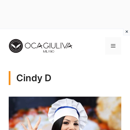
Vai
al
MENU
contenuto
Cindy D