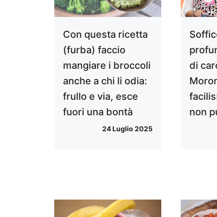
Con questa ricetta
Soffi
(furba) faccio
profu
mangiare i broccoli
di ca
anche a chi li odia:
Moron
frullo e via, esce
facili
fuori una bontà
non pu
24 Luglio 2025