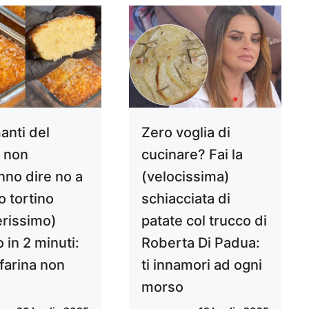
anti del
Zero voglia di
 non
cucinare? Fai la
nno dire no a
(velocissima)
o tortino
schiacciata di
erissimo)
patate col trucco di
 in 2 minuti:
Roberta Di Padua:
 farina non
ti innamori ad ogni
morso