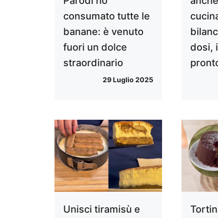
Parodi ho
anche
consumato tutte le
cucin
banane: è venuto
bilanc
fuori un dolce
dosi, 
straordinario
pront
29 Luglio 2025
Unisci tiramisù e
Torti