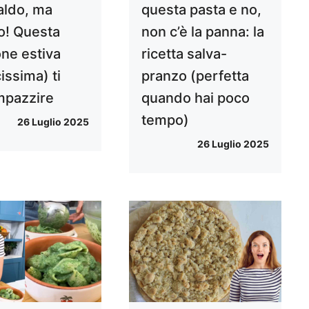
aldo, ma
questa pasta e no,
o! Questa
non c’è la panna: la
one estiva
ricetta salva-
issima) ti
pranzo (perfetta
impazzire
quando hai poco
tempo)
26 Luglio 2025
26 Luglio 2025