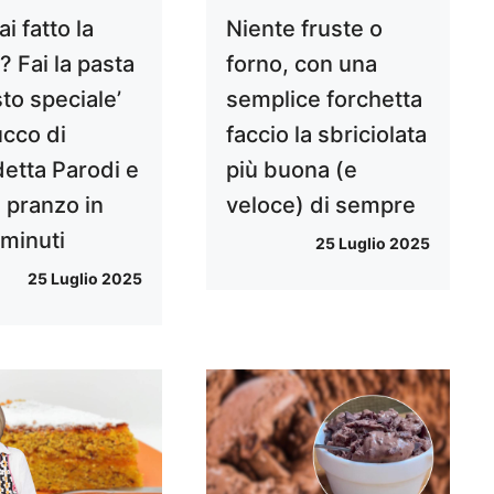
i fatto la
Niente fruste o
 Fai la pasta
forno, con una
sto speciale’
semplice forchetta
ucco di
faccio la sbriciolata
etta Parodi e
più buona (e
il pranzo in
veloce) di sempre
 minuti
25 Luglio 2025
25 Luglio 2025