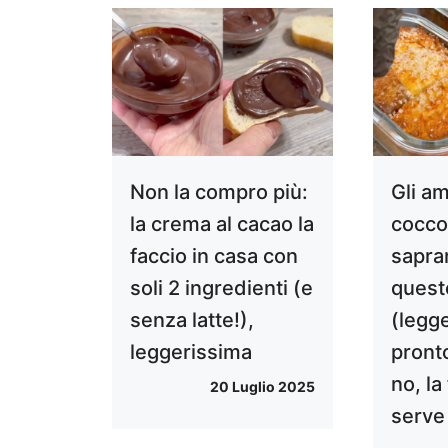
Non la compro più:
Gli am
la crema al cacao la
cocco
faccio in casa con
sapra
soli 2 ingredienti (e
quest
senza latte!),
(legg
leggerissima
pronto
no, la
20 Luglio 2025
serve