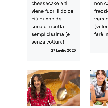
cheesecake e ti
non c
viene fuori il dolce
fredd
più buono del
versi
secolo: ricetta
(veloc
semplicissima (e
farà 
senza cottura)
27 Luglio 2025