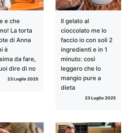
ce e che
Il gelato al
mo! La torta
cioccolato me lo
rote di Anna
faccio io con soli 2
i è
ingredienti e in 1
ssima da fare,
minuto: così
oi dire di no
leggero che lo
mangio pure a
23 Luglio 2025
dieta
23 Luglio 2025