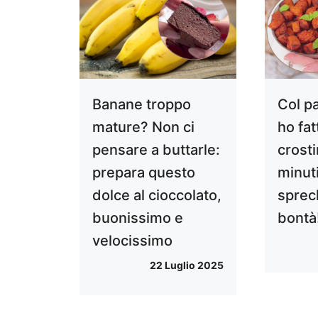
Banane troppo
Col p
mature? Non ci
ho fat
pensare a buttarle:
crosti
prepara questo
minuti
dolce al cioccolato,
sprec
buonissimo e
bontà
velocissimo
22 Luglio 2025