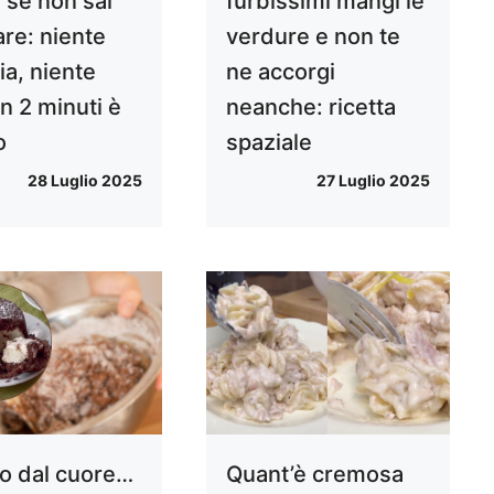
 se non sai
furbissimi mangi le
are: niente
verdure e non te
ia, niente
ne accorgi
in 2 minuti è
neanche: ricetta
o
spaziale
28 Luglio 2025
27 Luglio 2025
no dal cuore…
Quant’è cremosa