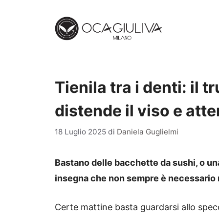
Vai
al
contenuto
Tienila tra i denti: il
distende il viso e att
18 Luglio 2025
di
Daniela Guglielmi
Bastano delle bacchette da sushi, o una
insegna che non sempre è necessario r
Certe mattine basta guardarsi allo specc