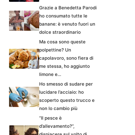
Grazie a Benedetta Parodi
ho consumato tutte le
banane: è venuto fuori un
dolce straordinario
Ma cosa sono queste
polpettine? Un
capolavoro, sono fiera di
me stessa, ho aggiunto
limone e…
Ho smesso di sudare per
lucidare l’acciaio: ho
scoperto questo trucco e
non lo cambio più
“Il pesce è
d’allevamento?”,
dispiacere sul volto di