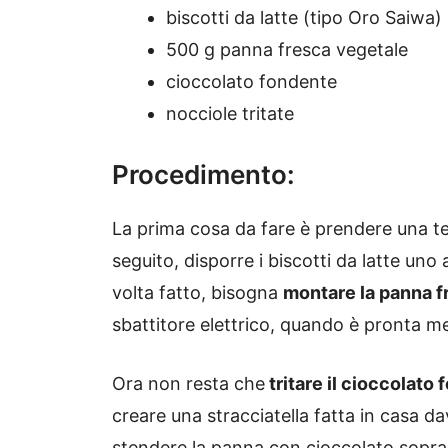
biscotti da latte (tipo Oro Saiwa)
500 g panna fresca vegetale
cioccolato fondente
nocciole tritate
Procedimento:
La prima cosa da fare è prendere una teg
seguito, disporre i biscotti da latte uno
volta fatto, bisogna
montare la panna f
sbattitore elettrico, quando è pronta me
Ora non resta che
tritare il cioccolato
creare una stracciatella fatta in casa d
stendere la panna con cioccolato sopra i b