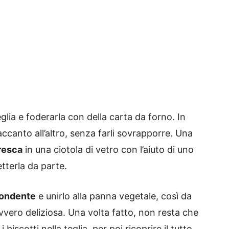
lia e foderarla con della carta da forno. In
 accanto all’altro, senza farli sovrapporre. Una
resca
in una ciotola di vetro con l’aiuto di uno
tterla da parte.
 fondente
e unirlo alla panna vegetale, così da
avvero deliziosa. Una volta fatto, non resta che
iscotti nella teglia, per poi ricoprire il tutto